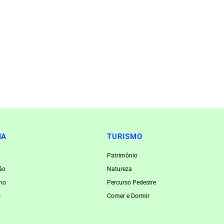
IA
TURISMO
Patrimônio
ão
Natureza
smo
Percurso Pedestre
s
Comer e Dormir