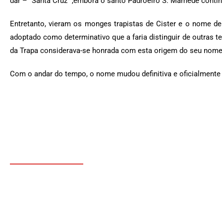
dar – “Santa Cruz” ,embora o santo Padroeiro S. Mamede contin
Entretanto, vieram os monges trapistas de Cister e o nome d
adoptado como determinativo que a faria distinguir de outras 
da Trapa considerava-se honrada com esta origem do seu nome
Com o andar do tempo, o nome mudou definitiva e oficialmente