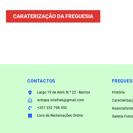
CARATERIZAÇÃO DA FREGUESIA
CONTACTOS
FREGUES
Largo 19 de Abril, N.º 22 - Barrios
História
sctrapa.sclafoes@gmail.com
Caracterizaç
+351 232 798 450
Associativi
Livro de Reclamações Online
Galeria Foto