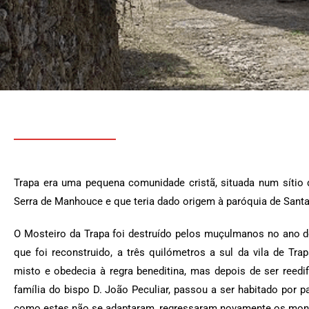
Trapa era uma pequena comunidade cristã, situada num sítio 
Serra de Manhouce e que teria dado origem à paróquia de Santa
O Mosteiro da Trapa foi destruído pelos muçulmanos no ano de
que foi reconstruido, a três quilómetros a sul da vila de Tra
misto e obedecia à regra beneditina, mas depois de ser reedi
família do bispo D. João Peculiar, passou a ser habitado por 
como estes não se adaptaram, regressaram novamente os mong