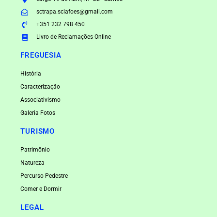
sctrapa.sclafoes@gmail.com
+351 232 798 450
Livro de Reclamações Online
FREGUESIA
História
Caracterização
Associativismo
Galeria Fotos
TURISMO
Patrimônio
Natureza
Percurso Pedestre
Comer e Dormir
LEGAL